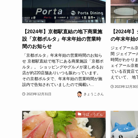
【2024年】京都駅直結の地下商業施
【2024年
設「京都ポルタ」年末年始の営業時
の年末年始
間のお知らせ
ジェイアール
間 ジェイアー
「京都ポルタ」年末年始の営業時間のお知ら
時間がわかりま
せ 京都駅直結で地下にある商業施設「京都ポ
ェイアール京都
ルタ」。 ショッピングやグルメが楽しめるお
ている百貨店
店が約220店舗ありいつも賑わっています。
えていて、 地
その京都ポルタで、年末年始の営業時間が施
設内で告知されていましたので掲載い...
2023年12月30
2023年12月31日
きょうこさん
そば・うどん