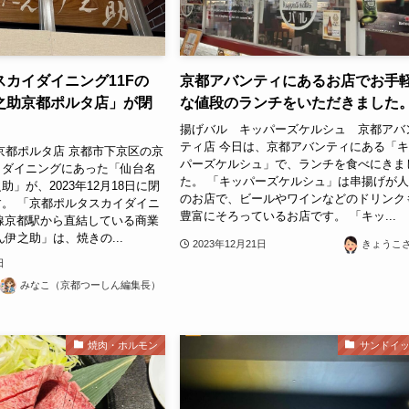
カイダイニング11Fの
京都アバンティにあるお店でお手
之助京都ポルタ店」が閉
な値段のランチをいただきました
揚げバル キッパーズケルシュ 京都アバ
ティ店 今日は、京都アバンティにある「
京都ポルタ店 京都市下京区の京
パーズケルシュ」で、ランチを食べにきま
イダイニングにあった「仙台名
た。 「キッパーズケルシュ」は串揚げが
」が、2023年12月18日に閉
のお店で、ビールやワインなどのドリンク
。 「京都ポルタスカイダイニ
豊富にそろっているお店です。 「キッ...
線京都駅から直結している商業
ん伊之助」は、焼きの...
2023年12月21日
きょうこ
日
みなこ（京都つーしん編集長）
焼肉・ホルモン
サンドイ