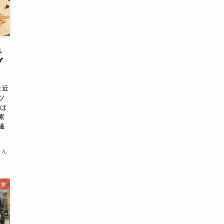
ュ
ブ
と近
ツ
」は
素
繊
さん
定食