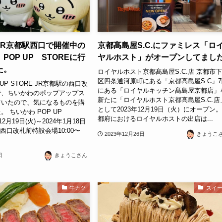
JR京都駅西口で開催中の
京都髙島屋S.C.にファミレス「ロ
POP UP STOREに行
ヤルホスト」がオープンしてまし
た。
ロイヤルホスト京都髙島屋S.C.店 京都市
区四条通河原町にある「京都髙島屋S.C」
UP STORE JR京都駅の西口改
にある「ロイヤルキッチン髙島屋京都店」
で、ちいかわのポップアップス
新たに「ロイヤルホスト京都髙島屋S.C.店
ていたので、気になるものを購
として2023年12月19日（火）にオープン。
 ちいかわ POP UP
都府におけるロイヤルホストの出店は...
12月19日(火)～2024年1月18日
 西口改札前特設会場10:00〜
2023年12月26日
きょうこ
日
きょうこさん
牛カツ
スイ