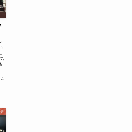
軽
。
ン
キッ
し
人気
も
さん
ッチ