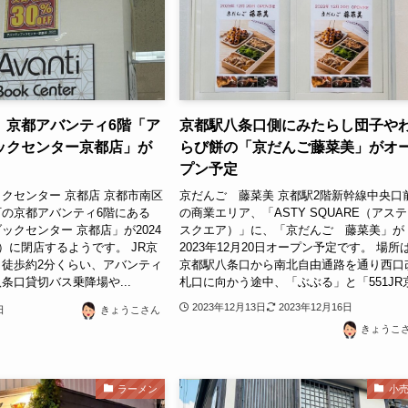
】京都アバンティ6階「ア
京都駅八条口側にみたらし団子や
ックセンター京都店」が
らび餅の「京だんご藤菜美」がオ
プン予定
クセンター 京都店 京都市南区
京だんご 藤菜美 京都駅2階新幹線中央口
の京都アバンティ6階にある
の商業エリア、「ASTY SQUARE（アス
ックセンター 京都店」が2024
スクエア）」に、「京だんご 藤菜美」が
水）に閉店するようです。 JR京
2023年12月20日オープン予定です。 場所
徒歩約2分くらい、アバンティ
京都駅八条口から南北自由通路を通り西口
条口貸切バス乗降場や...
札口に向かう途中、「ぶぶる」と「551JR京.
2023年12月13日
2023年12月16日
日
きょうこさん
きょうこ
ラーメン
小