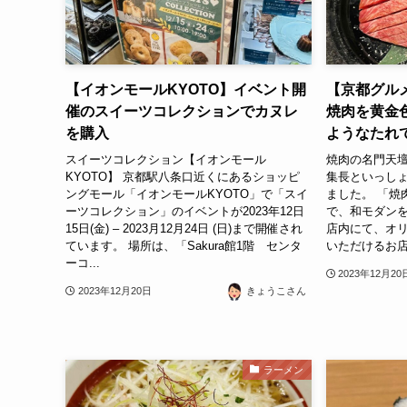
【イオンモールKYOTO】イベント開
【京都グル
催のスイーツコレクションでカヌレ
焼肉を黄金
を購入
ようなたれ
スイーツコレクション【イオンモール
焼肉の名門天壇 T
KYOTO】 京都駅八条口近くにあるショッピ
集長といっし
ングモール「イオンモールKYOTO」で「スイ
ました。 「焼
ーツコレクション」のイベントが2023年12日
で、和モダン
15日(金) – 2023月12月24日 (日)まで開催され
店内にて、オ
ています。 場所は、「Sakura館1階 センタ
いただけるお店
ーコ...
2023年12月20
2023年12月20日
きょうこさん
ラーメン