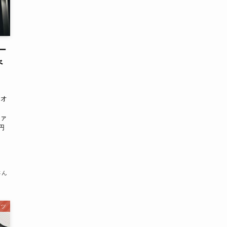
ー
べ
にオ
。
ファ
円
さん
ーツ