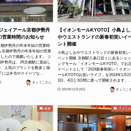
】ジェイアール京都伊勢丹
【イオンモールKYOTO】小島よし
の営業時間のお知らせ
やウエストランドの新春初笑いイ
ント開催
京都伊勢丹の年末年始の営業時
ル京都伊勢丹の年末年始の営業
小島よしおやウエストランドの新春初笑い
したので掲載いたします。 ジ
ベント開催 京都駅八条口近くにあるショ
伊勢丹は、JR京都駅に直結し
ングモール「イオンモールKYOTO」でお
で、人気のブランドを数多く揃
イベントとして「2024新春初笑い！イオン
下には弁当やスイーツな...
ールKYOTOお笑いライブ」を2024年1月2
3日、4日と3日間に渡って開催されます。 ..
日
きょうこさん
2023年12月29日
きょうこ
催事
ファミ