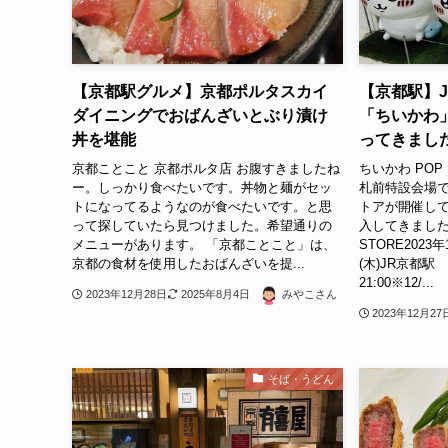
【京都駅グルメ】京都ポルタスカイ
【京都駅】
ダイニングでおばんざいとぶり漬け
「ちいかわ」
丼を堪能
ってきまし
京都ことこと 京都ポルタ店 お腹すきましたね
ちいかわ POP 
ー。しっかり食べたいです。丼物と麺がセッ
札前特設会場
トになってるようなのが食べたいです。と思
トアが開催し
って探していたら見つけました。希望通りの
入してきました。
メニューがあります。 「京都ことこと」は、
STORE2023年
京都の食材を使用したおばんざいを提...
(木)JR京都駅
21:00※12/...
2023年12月28日
2025年8月4日
みやこさん
2023年12月27
そば・うどん