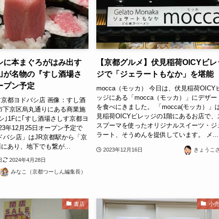
シに本まぐろがはみ出す
【京都グルメ】伏見稲荷OICYビレ
巻｣が名物の『すし酒場さ
ジで「ジェラートもなか」を堪能
ープン予定
mocca（モッカ） 今日は、伏見稲荷OICY
ッジにある「mocca（モッカ）」にデザー
京都ヨドバシ店 画像：すし酒
を食べにきました。 「mocca(モッカ）」
市下京区烏丸通りにある商業施
見稲荷OICYビレッジの1階にあるお店で、
シ｣1Fに｢すし酒場さしす京都ヨ
スプーマを使ったオリジナルスイーツ・ジ
23年12月25日オープン予定で
ラート、そうめんを提供しています。 メ...
ドバシ店」はJR京都駅から「京
にあり、地下でも繋が...
2023年12月16日
きょうこ
日
2024年4月28日
みなこ（京都つーしん編集長）
書店
小