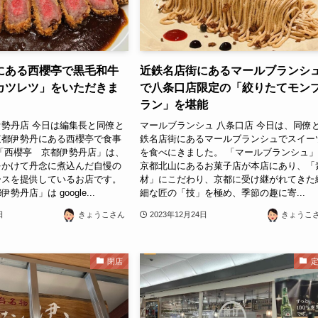
にある西櫻亭で黒毛和牛
近鉄名店街にあるマールブランシ
カツレツ」をいただきま
で八条口店限定の「絞りたてモン
ラン」を堪能
勢丹店 今日は編集長と同僚と
マールブランシュ 八条口店 今日は、同僚
京都伊勢丹にある西櫻亭で食事
鉄名店街にあるマールブランシュでスイー
「西櫻亭 京都伊勢丹店」は、
を食べにきました。 「マールブランシュ
をかけて丹念に煮込んだ自慢の
京都北山にあるお菓子店が本店にあり、「
ースを提供しているお店です。
材」にこだわり、京都に受け継がれてきた
丹店」は google...
細な匠の「技」を極め、季節の趣に寄...
日
きょうこさん
2023年12月24日
きょうこ
閉店