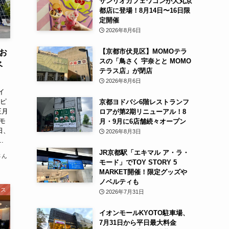
サンリオカフェワゴンが大丸京
都店に登場！8月14日〜16日限
定開催
2026年8月6日
【京都市伏見区】MOMOテラ
お
スの「鳥さく 宇奈とと MOMO
ベ
テラス店」が閉店
2026年8月6日
イ
ッピ
京都ヨドバシ6階レストランフ
正月
ロアが第2期リニューアル！8
モ
月・9月に6店舗続々オープン
日、
2026年8月3日
.
JR京都駅「エキマル ア・ラ・
さん
モード」でTOY STORY 5
MARKET開催！限定グッズや
ノベルティも
レス
2026年7月31日
イオンモールKYOTO駐車場、
7月31日から平日最大料金