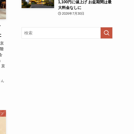
1,100円に値上げ お盆期間は最
大料金なしに
2026年7月30日
イ
た
下京
7階
を
」
 京
さん
ーツ