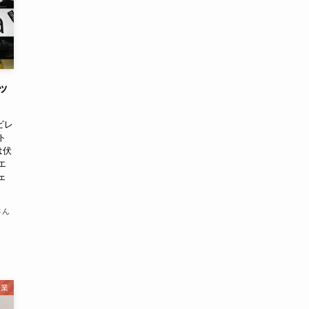
ッ
ビレ
ト
は伏
エ
ェ
さん
売業