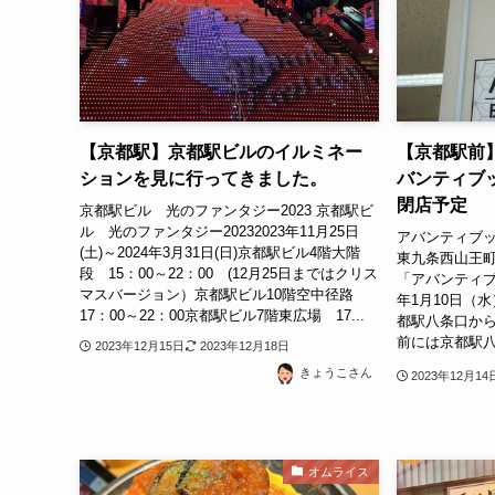
【京都駅】京都駅ビルのイルミネー
【京都駅前
ションを見に行ってきました。
バンティブ
閉店予定
京都駅ビル 光のファンタジー2023 京都駅ビ
ル 光のファンタジー20232023年11月25日
アバンティブッ
(土)～2024年3月31日(日)京都駅ビル4階大階
東九条西山王町
段 15：00～22：00 (12月25日まではクリス
「アバンティブ
マスバージョン）京都駅ビル10階空中径路
年1月10日（
17：00～22：00京都駅ビル7階東広場 17...
都駅八条口から
前には京都駅八
2023年12月15日
2023年12月18日
きょうこさん
2023年12月14
オムライス