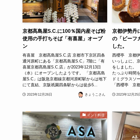
京都髙島屋S.C.に100％国内産そば粉
京都伊勢丹
使用の手打ちそば「有喜屋」オープ
の「ビーフ
ン
した。
有喜屋 京都髙島屋S.C.店 京都市下京区四条
西櫻亭 京都伊
通河原町にある「京都髙島屋S.C」7階に「有
いっしょに、
喜屋京都髙島屋S.C.店」が2023年12月13日
をしました。 
（水）にオープンしたようです。 「京都高島
たっぷり時間
屋S.C」は阪急京都線京都河原町駅からは地下
ドミグラスソ
にて直結、京阪祇園四条駅からは徒歩5...
「西櫻亭 京都伊勢
2023年12月26日
きょうこさん
2023年12月25
インド料理