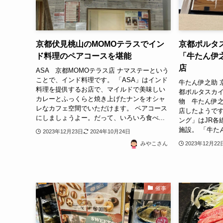
京都伏見桃山のMOMOテラスでイン
京都ポルタス
ド料理のペアコースを堪能
「牛たん伊
店
ASA 京都MOMOテラス店 ナマステーという
ことで、インド料理です。 「ASA」はインド
牛たん伊之助 
料理を提供するお店で、マイルドで美味しい
都ポルタスカ
カレーとふっくらと焼き上げたナンをオシャ
物 牛たん伊之助
レなカフェ空間でいただけます。 ペアコース
店したようです
にしましょうよー。だって、いろいろ食べ...
ング」はJR各
施設。 「牛た
2023年12月23日
2024年10月24日
2023年12月22
みやこさん
催事