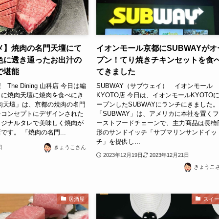
メ】焼肉の名門天壇にて
イオンモール京都にSUBWAYがオ
色に透き通ったお出汁の
プン！てり焼きチキンセットを食
で堪能
てきました
he Dining 山科店 今日は編
SUBWAY（サブウェイ） イオンモール
ょに焼肉天壇に焼肉を食べにき
KYOTO店 今日は、イオンモールKYOTO
肉天壇」は、京都の焼肉の名門
ープンしたSUBWAYにランチにきました
をコンセプトにデザインされた
「SUBWAY」は、アメリカに本社を置く
リジナルタレで美味しく焼肉が
ーストフードチェーンで、主力商品は長楕
です。 「焼肉の名門...
形のサンドイッチ「サブマリンサンドイッ
チ」を提供し...
日
きょうこさん
2023年12月19日
2023年12月21日
きょうこ
居酒屋
スイ