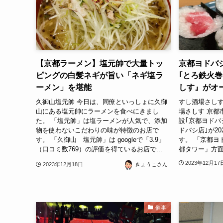
【京都ラーメン】塩元帥で大量トッ
京都ヨドバ
ピングの白髪ネギが旨い「ネギ塩ラ
｢とろ鉄火
ーメン」を堪能
しす』がオ
久御山塩元帥 今日は、同僚といっしょに久御
すし酒場さしす
山にある塩元帥にラーメンを食べにきまし
場さしす 京都
た。 「塩元帥」は塩ラーメンが人気で、添加
設｢京都ヨドバ
物を使わないこだわりの味が特徴のお店で
ドバシ店｣が20
す。 「久御山 塩元帥」は googleで「3.9」
す。 「京都ヨ
（口コミ数769）の評価を得ているお店で...
都タワー」方面
2023年12月17
2023年12月18日
きょうこさん
催事