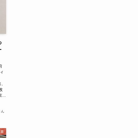
わ
ー
前
ティ
は、
改
..
さん
売業