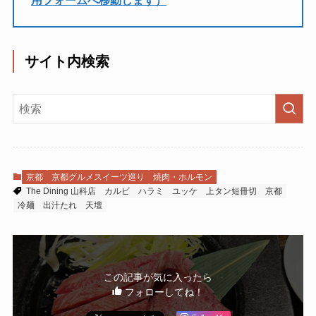
サイト内検索
京都
京都グルメスイーツ巡り
焼肉・ホルモン
The Dining 山科店
カルビ
ハラミ
ユッケ
上タン短冊切
京都
冷麺
出汁たれ
天壇
この記事が気に入ったら
フォローしてね！