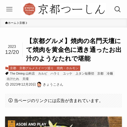
ホーム
京都
【京都グルメ】焼肉の名門天壇に
2023
て焼肉を黄金色に透き通ったお出
12/20
汁のようなたれで堪能
京都
京都グルメスイーツ巡り
焼肉・ホルモン
The Dining 山科店
カルビ
ハラミ
ユッケ
上タン短冊切
京都
冷麺
出汁たれ
天壇
2023年12月20日
きょうこさん
当ページのリンクには広告が含まれています。