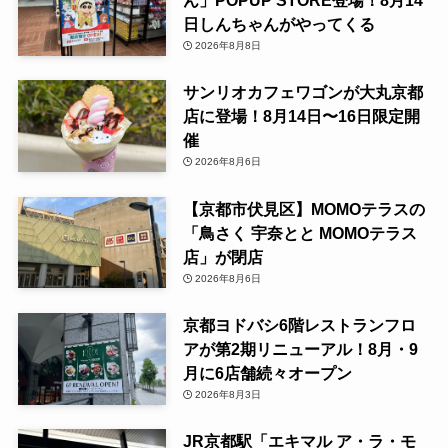
ん」POPUP STORE登場！8月14
日しんちゃんがやってくる
2026年8月8日
サンリオカフェワゴンが大丸京都
店に登場！8月14日〜16日限定開
催
2026年8月6日
【京都市伏見区】MOMOテラスの
「鳥さく 宇奈とと MOMOテラス
店」が閉店
2026年8月6日
京都ヨドバシ6階レストランフロ
アが第2期リニューアル！8月・9
月に6店舗続々オープン
2026年8月3日
JR京都駅「エキマル ア・ラ・モ