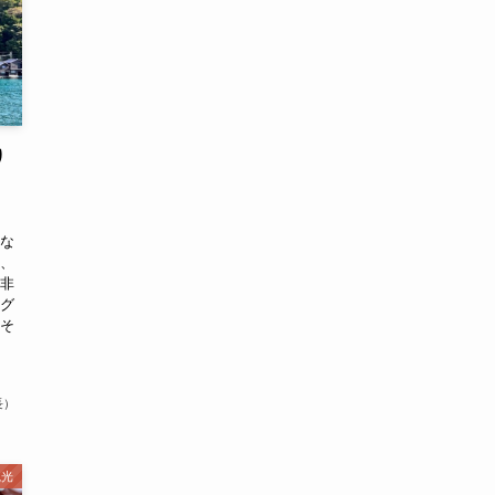
り
」
「な
れ、
。非
タグ
 そ
長）
観光