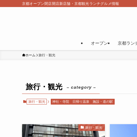
京都オープン閉店開店新店舗・京都観光ランチグルメ情報
オープン
京都ラン
ホーム
旅行・観光
旅行・観光
– category –
旅行・観光
神社・寺院
日帰り温泉
施設・道の駅
旅行・観光