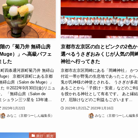
階の「菊乃井 無碍山房
京都市左京区の白とピンクの2色か
de Muge）」へ高級パフェ
選べるうさぎおみくじが人気の岡
ました
神社へ行ってきた
町四条通河原町菊乃井 無碍山
京都市左京区岡崎にある「岡﨑神社」 か
e Muge） 京都河原町にある京都
付近一帯が野兎の生息地であったことから
山房（Salon de Muge）」
兎が氏神様の神使とされる。 うさぎが多
 ※2022年9月30日(金)リニュ
あることから「子授け・安産」などのご利
 「無碍山房（Salon de
を授かれる神社として有名です。 あと縁
ミシュラン三ツ星を 13年連...
び、厄除けなどのご利益もございます...
2023年1月22日
2023年1月2日
2023年1月16日
みなこ（京都つーしん編集長）
みなこ（京都つーしん編集
旅行・観光