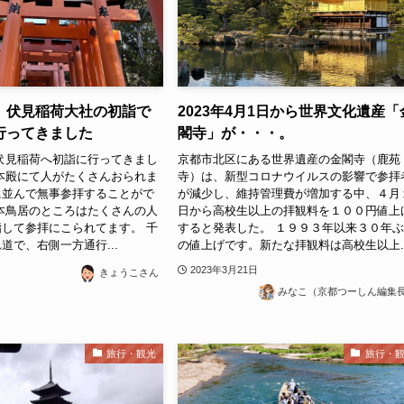
】伏見稲荷大社の初詣で
2023年4月1日から世界文化遺産「
行ってきました
閣寺」が・・・。
伏見稲荷へ初詣に行ってきまし
京都市北区にある世界遺産の金閣寺（鹿苑
本殿にて人がたくさんおられま
寺）は、新型コロナウイルスの影響で参拝
に並んで無事参拝することがで
が減少し、維持管理費が増加する中、４月
本鳥居のところはたくさんの人
日から高校生以上の拝観料を１００円値上
して参拝にこられてます。 千
すると発表した。 １９９３年以来３０年
道で、右側一方通行...
の値上げです。新たな拝観料は高校生以上..
2023年3月21日
きょうこさん
みなこ（京都つーしん編集
旅行・観光
旅行・