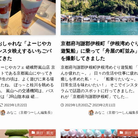
おしゃれな「よーじやカ
京都府与謝郡伊根町「伊根湾めぐ
ンスタ映えするいちごパ
遊覧船」に乗って「舟屋の町並み
てきた
を撮影してきました
ーじやカフェ 嵯峨野嵐山店 京
京都府与謝郡伊根町伊根湾めぐり遊覧船 
ットである京都嵐山にやってき
んか疲れた～。」 日々の生活や仕事に疲
学生の頃は、よく遊びに来る場
癒しを求めた私・・。 「船乗りたいな～
たね。 ぼっ～と桂川を眺める
日常生活を味わいたい！」 そこでインス
。 嵐山への交通機関は、バス
ラムで話題のスポットに行ってきました。
「JR山陰本線 嵯...
れが「京都府与謝郡伊根町」でした...
2023年1月22日
2023年1月20日
2023年2月11日
みなこ（京都つーしん編集長）
みなこ（京都つーしん編集
旅行・観光
旅行・