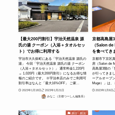
【最大200円割引】宇治天然温泉 源
京都高島屋3
氏の湯 クーポン（入浴＋タオルセッ
（Salon 
ト）でお得に利用する
を食べてき
宇治市大久保町にある「宇治天然温泉 源氏の
京都市下京区真
湯」 今回「宇治天然温泉 源氏の湯 クーポン
房（Salon d
（入浴＋タオルセット）」 通常料金1,220円
高島屋3階の「無碍
→ 1,020円（最大200円割引）になるお得な情
が行ってきました
報のご紹介です。 ※宇治本店のみでご利用可
ーアルオープン。
割引率はなんと「最大16%OFF」 ご家...
Muge）」は、
2023年1月18日
2023年1月21日
2023年1月6日
みなこ（京都つーしん編集長）
旅行・観光