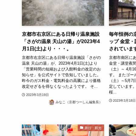
京都市右京区にある日帰り温泉施設
毎年恒例の
「さがの温泉 天山の湯」が2023年4
ップ 金堂
月1日(土)より・・・。
されていま
京都市右京区にある日帰り温泉施設「さがの
京都市南区に
温泉 天山の湯」が、2023年4月1日(土)より
金堂・講堂夜間特
「営業時間の短縮および入館料金の改定のお
（土）～ 4月
知らせ」を公式サイトで告知していました。
す。 またゴー
昨今のガス料金・電気料金の高騰により価格
（土）～5月7
改定せざるを得なくなったようです。 そ...
定しています。
桜...
2023年3月19日
2023年3月18日
みなこ（京都つーしん編集長）
旅行・観光