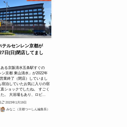
ホテルセンレン京都が
月27日(日)閉店してまし
にある京阪清水五条駅すぐの
レン京都 東山清水」が2022年
日)に営業終了（閉店）していまし
も宿泊していたお気に入りの宿
直ショックでしたね。 すごく
た。 大浴場もあり、ロビ...
日
2023年1月19日
みなこ（京都つーしん編集長）