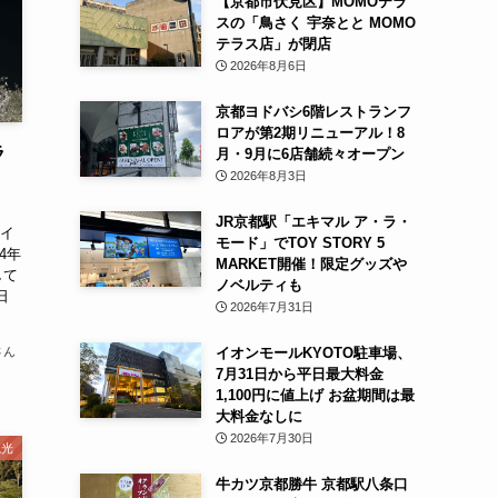
【京都市伏見区】MOMOテラ
スの「鳥さく 宇奈とと MOMO
テラス店」が閉店
2026年8月6日
京都ヨドバシ6階レストランフ
ロアが第2期リニューアル！8
ラ
月・9月に6店舗続々オープン
2026年8月3日
JR京都駅「エキマル ア・ラ・
ライ
モード」でTOY STORY 5
4年
MARKET開催！限定グッズや
して
ノベルティも
日
2026年7月31日
イオンモールKYOTO駐車場、
さん
7月31日から平日最大料金
1,100円に値上げ お盆期間は最
大料金なしに
2026年7月30日
観光
牛カツ京都勝牛 京都駅八条口