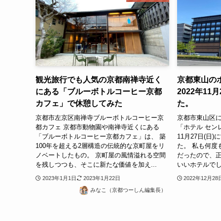
観光旅行でも人気の京都南禅寺近く
京都東山の
にある「ブルーボトルコーヒー京都
2022年11
カフェ」で休憩してみた
た。
京都市左京区南禅寺ブルーボトルコーヒー京
京都市東山区
都カフェ 京都市動物園や南禅寺近くにある
「ホテル セン
「ブルーボトルコーヒー京都カフェ」は、 築
11月27日(
100年を超える2層構造の伝統的な京町屋をリ
た。 私も何度
ノベートしたもの。 京町屋の風情溢れる空間
だったので、正
を残しつつも、そこに新たな価値を加え...
いいホテルでし
2023年1月1日
2023年1月22日
2022年12月28
みなこ（京都つーしん編集長）