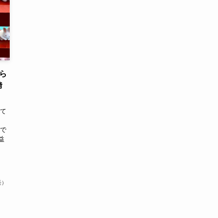
ら
﨑
つて
、
産で
益
結
長）