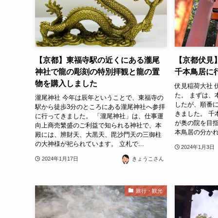
【京都】東福寺駅の近くにある瀧尾
【京都伏見
神社で龍の彫刻の特別拝観と龍の置
千本鳥居に
物を購入しました
伏見稲荷大社 
た。 まずは、
瀧尾神社 今年は辰年ということで、東福寺の
したが、順番
駅から徒歩3分のところにある瀧尾神社へ参拝
きました。 千
に行ってきました。 「瀧尾神社」は、仕事運
が奥の院を目指
向上商売繁盛のご利益で知られる神社で、本
本鳥居の分かれ
殿には、辨財天、大黒天、毘沙門天の三御柱
の大神様が祀られています。 立札で...
2024年1月3日
2024年1月17日
きょうこさん
旅行・観光