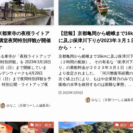
京都東寺の夜桜ライトア
【悲報】京都亀岡から嵯峨まで16k
・講堂夜間特別拝観が開催
に及ぶ保津川下りが2023年３月１
す
から・・・。
ある東寺が「夜桜ライトアップ
京都亀岡から嵯峨まで16kmに及ぶ保津川
別拝観」を 2023年3月18日
（２時間の船旅）。 その有名な「保津川
16日（日）まで開催していま
り」の乗船料金が２０２３年３月１日（水
ルデンウィークも4月29日
より改定されました。 「河川整備等経費
日（日）まで夜間特別拝観を予
次ぐ値上げにより、もはや企業努力のみで
 特別公開・ライトアップ夜
価格の水準を維持するのは困難な事態」...
2023年3月6日
みなこ（京都つーしん編集
みなこ（京都つーしん編集長）
旅行・観光
旅行・