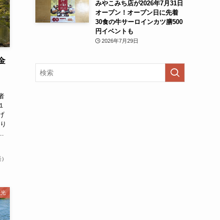
みやこみち店が2026年7月31日
オープン！オープン日に先着
30食の牛サーロインカツ膳500
円イベントも
2026年7月29日
金
者
１
げ
ぶり
.
長）
観光