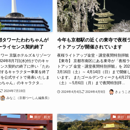
都タワーたわわちゃんが
今年も京都駅の近くの東寺で夜桜
ーライセンス契約終了
イトアップが開催されています
ワー 京阪ホテルズ＆リゾーツ
夜桜ライトアップ金堂・講堂夜間特別拝観
24年8月7日(水)付けでのキャ
【東寺】 京都市南区にある東寺が「夜桜
センス契約の終了に伴い「たわ
トアップ 金堂・講堂夜間特別拝観」を 202
関するキャラクター事業を終了
3月16日（土）～ 4月14日（日）まで開催
容を公式サイトで発表いたしま
います。 またゴールデンウィークも4月27
わちゃん」のキャラクタ...
（土）～5月6日（月）まで夜間特別拝...
2024年7月19日
2024年4月4日
2024年4月9日
きょうこ
みなこ（京都つーしん編集長）
旅行・観光
旅行・