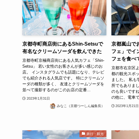
京都寺町商店街にあるShin-Setsuで
京都嵐山で
有名なクリームソーダを飲んできた
フェ」でイ
フェを食べ
京都寺町京極商店街にある人気カフェ「Shin-
Setsu」 若い女性のお客さんが多い感じのお
京都市右京区よ
店。 インスタグラムでも話題になり、テレビ
都の観光スポ
でも紹介される人気店です。 特にクリームソ
ました。 私も
ーダの種類が多く、 友達とクリームソーダを
所でもありまし
並べて撮影するのがこのお店の定番...
のも良いですね
の他に、電車では
2023年1月31日
2023年1月21日
みなこ（京都つーしん編集長）
旅行・観光