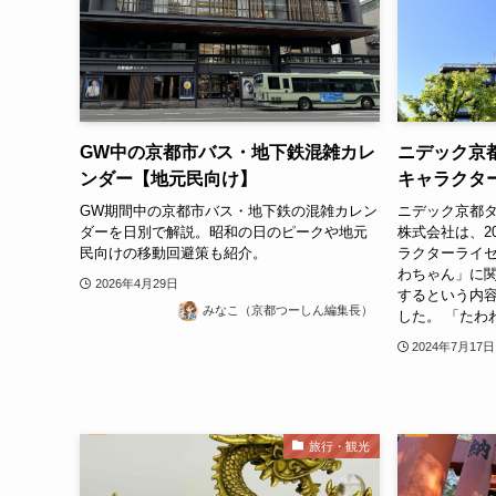
GW中の京都市バス・地下鉄混雑カレ
ニデック京
ンダー【地元民向け】
キャラクタ
GW期間中の京都市バス・地下鉄の混雑カレン
ニデック京都タ
ダーを日別で解説。昭和の日のピークや地元
株式会社は、20
民向けの移動回避策も紹介。
ラクターライ
わちゃん」に
2026年4月29日
するという内
みなこ（京都つーしん編集長）
した。 「たわ
2024年7月17日
旅行・観光