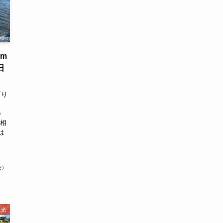
m
日
下り
下
）
の相
は
長）
観光