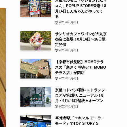
京都ポルタに「クレヨンしんち
ゃん」POPUP STORE登場！8
月14日しんちゃんがやってく
る
2026年8月8日
サンリオカフェワゴンが大丸京
都店に登場！8月14日〜16日限
定開催
2026年8月6日
【京都市伏見区】MOMOテラ
スの「鳥さく 宇奈とと MOMO
テラス店」が閉店
2026年8月6日
京都ヨドバシ6階レストランフ
ロアが第2期リニューアル！8
月・9月に6店舗続々オープン
2026年8月3日
JR京都駅「エキマル ア・ラ・
モード」でTOY STORY 5