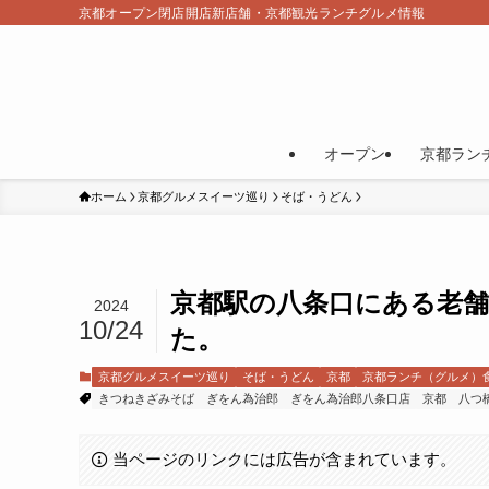
京都オープン閉店開店新店舗・京都観光ランチグルメ情報
オープン
京都ラン
ホーム
京都グルメスイーツ巡り
そば・うどん
京都駅の八条口にある老
2024
10/24
た。
京都グルメスイーツ巡り
そば・うどん
京都
京都ランチ（グルメ）
きつねきざみそば
ぎをん為治郎
ぎをん為治郎八条口店
京都
八つ
当ページのリンクには広告が含まれています。