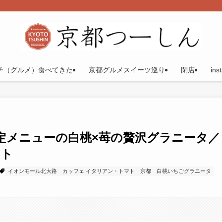
チ（グルメ）食べてきた
京都グルメスイーツ巡り
閉店
ins
定メニューの白桃×苺の贅沢グラニータ／
マト
イオンモール北大路
カッフェ イタリアン・トマト
京都
白桃いちごグラニータ