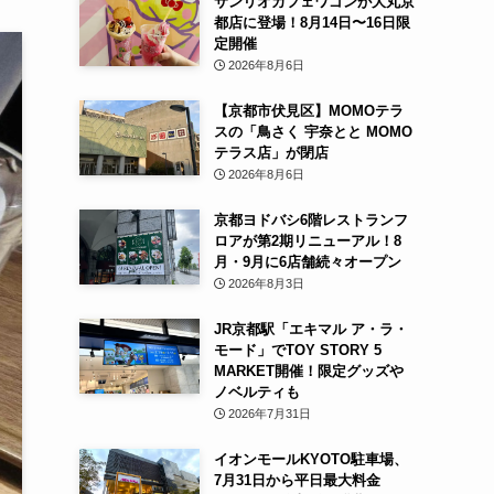
サンリオカフェワゴンが大丸京
都店に登場！8月14日〜16日限
定開催
2026年8月6日
【京都市伏見区】MOMOテラ
スの「鳥さく 宇奈とと MOMO
テラス店」が閉店
2026年8月6日
京都ヨドバシ6階レストランフ
ロアが第2期リニューアル！8
月・9月に6店舗続々オープン
2026年8月3日
JR京都駅「エキマル ア・ラ・
モード」でTOY STORY 5
MARKET開催！限定グッズや
ノベルティも
2026年7月31日
イオンモールKYOTO駐車場、
7月31日から平日最大料金