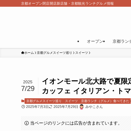
京都オープン閉店開店新店舗・京都観光ランチグルメ情報
オープン
京都ラン
ホーム
京都グルメスイーツ巡り
スイーツ
イオンモール北大路で夏限
2025
7/29
カッフェ イタリアン・ト
京都グルメスイーツ巡り
スイーツ
京都ランチ（グルメ）食べてきた
2025年7月3日
2025年7月29日
みやこさん
当ページのリンクには広告が含まれています。