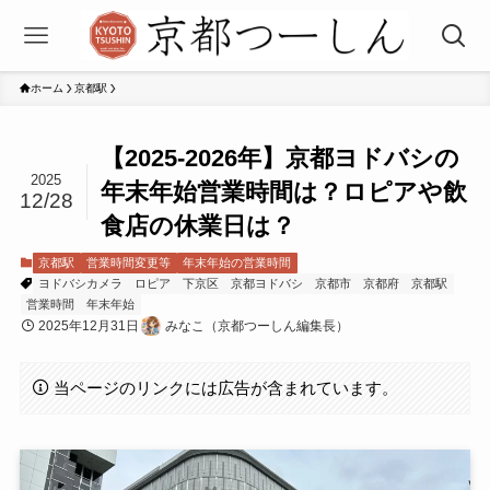
ホーム
京都駅
【2025-2026年】京都ヨドバシの
2025
年末年始営業時間は？ロピアや飲
12/28
食店の休業日は？
京都駅
営業時間変更等
年末年始の営業時間
ヨドバシカメラ
ロピア
下京区
京都ヨドバシ
京都市
京都府
京都駅
営業時間
年末年始
2025年12月31日
みなこ（京都つーしん編集長）
当ページのリンクには広告が含まれています。