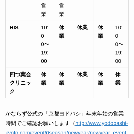
営
営
業
業
HIS
10:
休
休業
休
10:
0
業
業
0
0〜
0〜
19:
19:
00
00
四つ葉会
休
休
休業
休
休
クリニッ
業
業
業
業
ク
かならず公式の「京都ヨドバシ」年末年始の営業
時間でご確認お願いします（
http://www.yodobashi-
kyoto.com/event/0season/newyear/newyear_event.