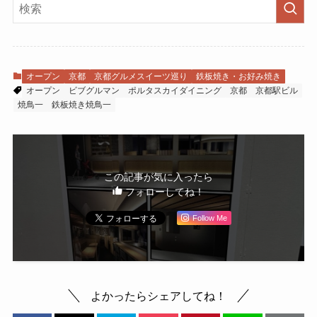
オープン
京都
京都グルメスイーツ巡り
鉄板焼き・お好み焼き
オープン
ビブグルマン
ポルタスカイダイニング
京都
京都駅ビル
焼鳥一
鉄板焼き焼鳥一
この記事が気に入ったら
フォローしてね！
Follow Me
よかったらシェアしてね！