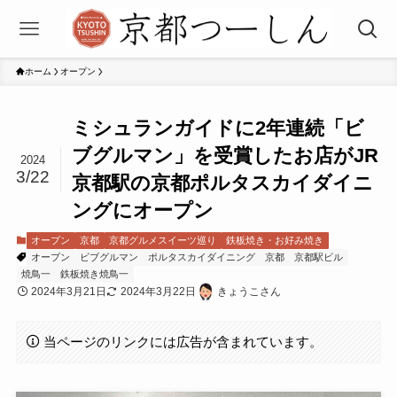
ホーム
オープン
ミシュランガイドに2年連続「ビ
ブグルマン」を受賞したお店がJR
2024
3/22
京都駅の京都ポルタスカイダイニ
ングにオープン
オープン
京都
京都グルメスイーツ巡り
鉄板焼き・お好み焼き
オープン
ビブグルマン
ポルタスカイダイニング
京都
京都駅ビル
焼鳥一
鉄板焼き焼鳥一
2024年3月21日
2024年3月22日
きょうこさん
当ページのリンクには広告が含まれています。