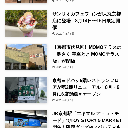
2026年8月8日
サンリオカフェワゴンが大丸京都
店に登場！8月14日〜16日限定開
催
2026年8月6日
【京都市伏見区】MOMOテラスの
「鳥さく 宇奈とと MOMOテラス
店」が閉店
2026年8月6日
京都ヨドバシ6階レストランフロ
アが第2期リニューアル！8月・9
月に6店舗続々オープン
2026年8月3日
JR京都駅「エキマル ア・ラ・モ
ード」でTOY STORY 5 MARKET
開催！限定グッズやノベルティも