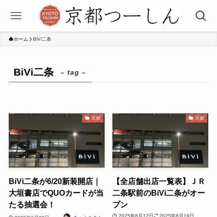
ホーム
BiVi二条
BiVi二条
– tag –
京都
京都
BiVi二条が6/20新装開店｜
【全店舗出店一覧表】ＪＲ
大垣書店でQUOカードが当
二条駅前のBiVi二条がオー
たる抽選会！
プン
2025年6月12日
2025年6月19日