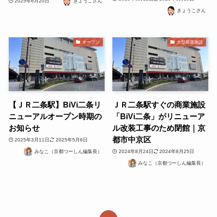
2025年6月20日
きょうこさん
きょうこさん
オープン
大型商業施設
【ＪＲ二条駅】BiVi二条リ
ＪＲ二条駅すぐの商業施設
ニューアルオープン時期の
「BiVi二条」がリニューア
お知らせ
ル改装工事のため閉館｜京
都市中京区
2025年3月11日
2025年5月6日
みなこ（京都つーしん編集長）
2024年8月24日
2024年8月25日
みなこ（京都つーしん編集長）