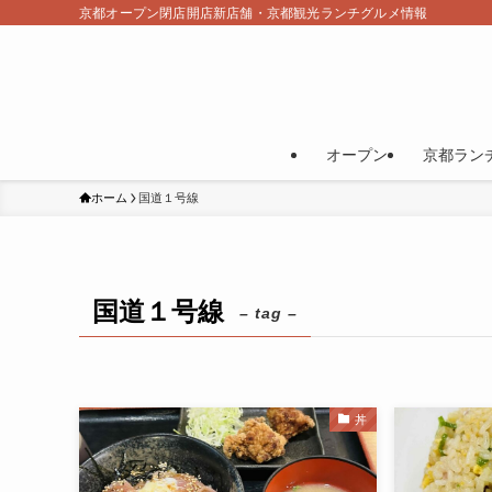
京都オープン閉店開店新店舗・京都観光ランチグルメ情報
オープン
京都ラン
ホーム
国道１号線
国道１号線
– tag –
丼