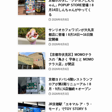
京都ポルタに「クレヨンしんち
ゃん」POPUP STORE登場！8
月14日しんちゃんがやってく
る
2026年8月8日
サンリオカフェワゴンが大丸京
都店に登場！8月14日〜16日限
定開催
2026年8月6日
【京都市伏見区】MOMOテラ
スの「鳥さく 宇奈とと MOMO
テラス店」が閉店
2026年8月6日
京都ヨドバシ6階レストランフ
ロアが第2期リニューアル！8
月・9月に6店舗続々オープン
2026年8月3日
JR京都駅「エキマル ア・ラ・
モード」でTOY STORY 5