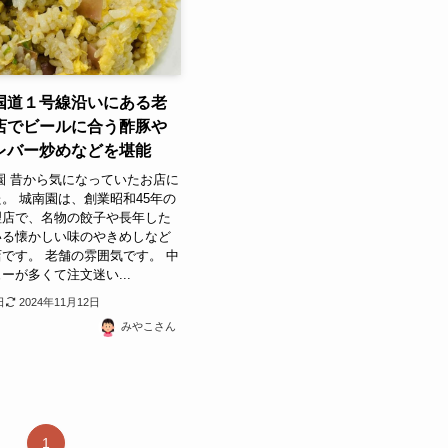
国道１号線沿いにある老
店でビールに合う酢豚や
レバー炒めなどを堪能
園 昔から気になっていたお店に
。 城南園は、創業昭和45年の
理店で、名物の餃子や長年した
いる懐かしい味のやきめしなど
です。 老舗の雰囲気です。 中
ーが多くて注文迷い...
日
2024年11月12日
みやこさん
1