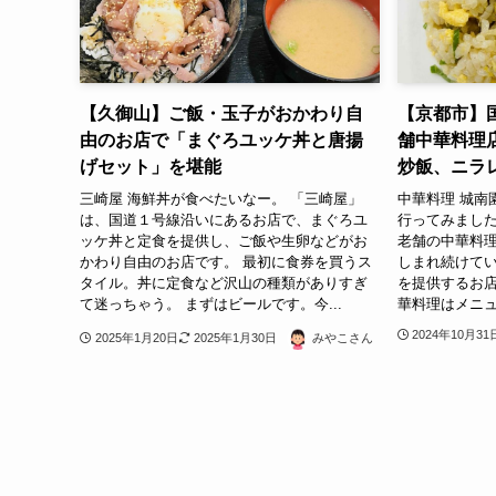
【久御山】ご飯・玉子がおかわり自
【京都市】
由のお店で「まぐろユッケ丼と唐揚
舗中華料理
げセット」を堪能
炒飯、ニラ
三崎屋 海鮮丼が食べたいなー。 「三崎屋」
中華料理 城南
は、国道１号線沿いにあるお店で、まぐろユ
行ってみました
ッケ丼と定食を提供し、ご飯や生卵などがお
老舗の中華料
かわり自由のお店です。 最初に食券を買うス
しまれ続けて
タイル。丼に定食など沢山の種類がありすぎ
を提供するお店
て迷っちゃう。 まずはビールです。今...
華料理はメニュ
2024年10月31
2025年1月20日
2025年1月30日
みやこさん