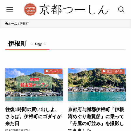
ホーム
伊根町
伊根町
– tag –
スーパー
施設・道の駅
往復1時間の買い出しよ、
京都府与謝郡伊根町「伊根
さらば。伊根町にゴダイが
湾めぐり遊覧船」に乗って
来た日
「舟屋の町並み」を撮影し
てきました
2026年4月17日