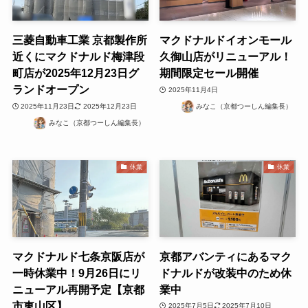
三菱自動車工業 京都製作所
マクドナルドイオンモール
近くにマクドナルド梅津段
久御山店がリニューアル！
町店が2025年12月23日グ
期間限定セール開催
ランドオープン
2025年11月4日
2025年11月23日
2025年12月23日
みなこ（京都つーしん編集長）
みなこ（京都つーしん編集長）
休業
休業
マクドナルド七条京阪店が
京都アバンティにあるマク
一時休業中！9月26日にリ
ドナルドが改装中のため休
ニューアル再開予定【京都
業中
市東山区】
2025年7月5日
2025年7月10日