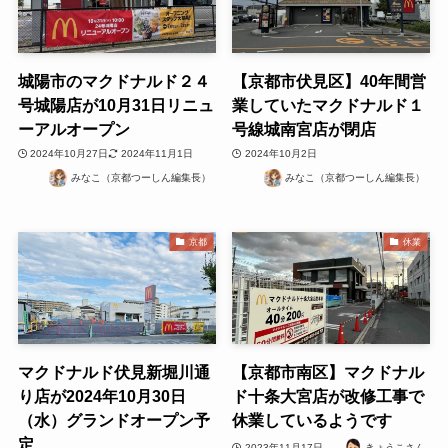
城陽市のマクドナルド２４
【京都市伏見区】40年間営
号城陽店が10月31日リニュ
業していたマクドナルド１
ーアルオープン
号線城南宮店が閉店
2024年10月27日
2024年11月1日
2024年10月2日
みなこ（京都つーしん編集長）
みなこ（京都つーしん編集長）
京都
休業
マクドナルド伏見新堀川通
【京都市南区】マクドナル
り店が2024年10月30日
ド十条大宮店が改修工事で
（水）グランドオープン予
休業しているようです
定
2023年11月17日
きょうこさん