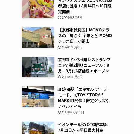
サンリオカフェワゴンが大丸京
都店に登場！8月14日〜16日限
定開催
2026年8月6日
【京都市伏見区】MOMOテラ
スの「鳥さく 宇奈とと MOMO
テラス店」が閉店
2026年8月6日
京都ヨドバシ6階レストランフ
ロアが第2期リニューアル！8
月・9月に6店舗続々オープン
2026年8月3日
JR京都駅「エキマル ア・ラ・
モード」でTOY STORY 5
MARKET開催！限定グッズや
ノベルティも
2026年7月31日
イオンモールKYOTO駐車場、
7月31日から平日最大料金