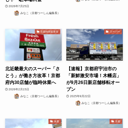
2026年7月25日
みなこ（京都つーしん編集長）
営業時間変更等
スーパー
北近畿最大のスーパー「さ
【速報】京都府宇治市の
とう」が働き方改革！京都
「新鮮激安市場！木幡店」
府内30店舗が臨時休業へ
が9月26日新店舗移転オー
プン
2026年2月15日
みなこ（京都つーしん編集長）
2025年9月22日
みなこ（京都つーしん編集長）
休業
京都