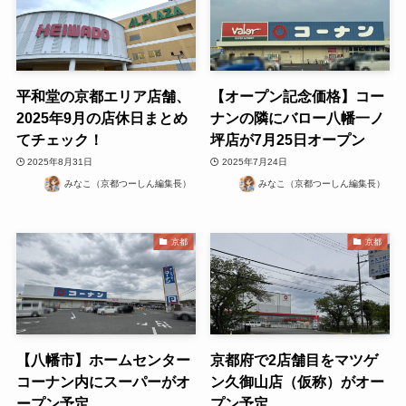
平和堂の京都エリア店舗、
【オープン記念価格】コー
2025年9月の店休日まとめ
ナンの隣にバロー八幡一ノ
てチェック！
坪店が7月25日オープン
2025年8月31日
2025年7月24日
みなこ（京都つーしん編集長）
みなこ（京都つーしん編集長）
京都
京都
【八幡市】ホームセンター
京都府で2店舗目をマツゲ
コーナン内にスーパーがオ
ン久御山店（仮称）がオー
ープン予定
プン予定