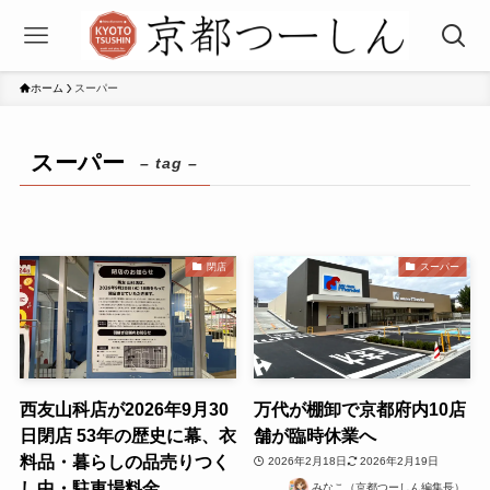
ホーム
スーパー
スーパー
– tag –
閉店
スーパー
西友山科店が2026年9月30
万代が棚卸で京都府内10店
日閉店 53年の歴史に幕、衣
舗が臨時休業へ
料品・暮らしの品売りつく
2026年2月18日
2026年2月19日
し中・駐車場料金
みなこ（京都つーしん編集長）