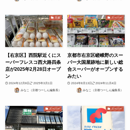
京都
スーパー
【右京区】西院駅近くにス
京都市右京区嵯峨野のスー
ーパーフレスコ西大路四条
パー大国屋跡地に新しい総
店が2025年2月28日オープ
合スーパーがオープンする
ン
みたい
2024年12月9日
2025年3月1日
2024年8月13日
2024年11月4日
みなこ（京都つーしん編集長）
みなこ（京都つーしん編集長）
スーパー
スーパー