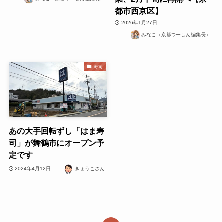
都市西京区】
2026年1月27日
みなこ（京都つーしん編集長）
寿司
あの大手回転ずし「はま寿
司」が舞鶴市にオープン予
定です
2024年4月12日
きょうこさん