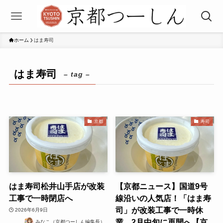
ホーム
はま寿司
はま寿司
– tag –
京都
寿司
はま寿司松井山手店が改装
【京都ニュース】国道9号
工事で一時閉店へ
線沿いの人気店！「はま寿
司」が改装工事で一時休
2026年6月9日
業、2月中旬に再開へ【京
みなこ（京都つーしん編集長）