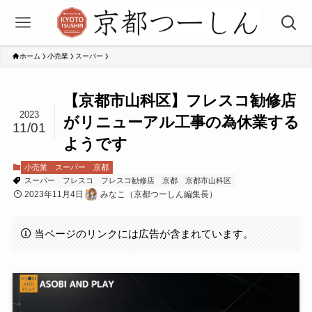
ホーム
小売業
スーパー
【京都市山科区】フレスコ勧修店
2023
がリニューアル工事の為休業する
11/01
ようです
小売業
スーパー
京都
スーパー
フレスコ
フレスコ勧修店
京都
京都市山科区
2023年11月4日
みなこ（京都つーしん編集長）
当ページのリンクには広告が含まれています。