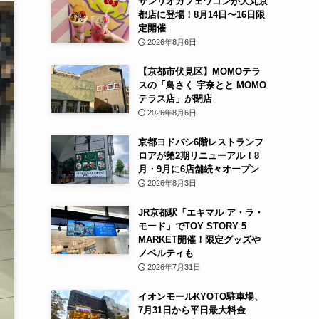
サンリオカフェワゴンが大丸京
都店に登場！8月14日〜16日限
定開催
2026年8月6日
【京都市伏見区】MOMOテラ
スの「鳥さく 宇奈とと MOMO
テラス店」が閉店
2026年8月6日
京都ヨドバシ6階レストランフ
ロアが第2期リニューアル！8
月・9月に6店舗続々オープン
2026年8月3日
JR京都駅「エキマル ア・ラ・
モード」でTOY STORY 5
MARKET開催！限定グッズや
ノベルティも
2026年7月31日
イオンモールKYOTO駐車場、
7月31日から平日最大料金