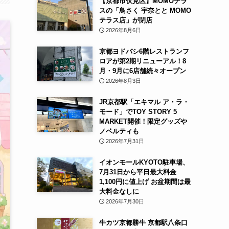
【京都市伏見区】MOMOテラ
スの「鳥さく 宇奈とと MOMO
テラス店」が閉店
2026年8月6日
京都ヨドバシ6階レストランフ
ロアが第2期リニューアル！8
月・9月に6店舗続々オープン
2026年8月3日
JR京都駅「エキマル ア・ラ・
モード」でTOY STORY 5
MARKET開催！限定グッズや
ノベルティも
2026年7月31日
イオンモールKYOTO駐車場、
7月31日から平日最大料金
1,100円に値上げ お盆期間は最
大料金なしに
2026年7月30日
牛カツ京都勝牛 京都駅八条口