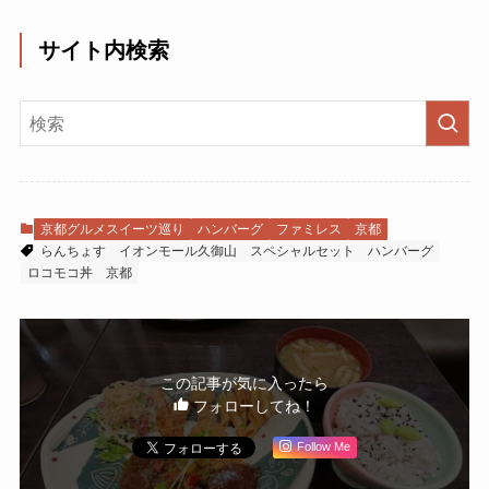
サイト内検索
京都グルメスイーツ巡り
ハンバーグ
ファミレス
京都
らんちょす
イオンモール久御山
スペシャルセット
ハンバーグ
ロコモコ丼
京都
この記事が気に入ったら
フォローしてね！
Follow Me