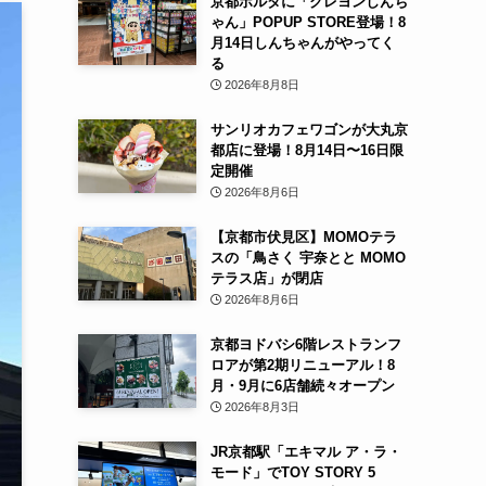
京都ポルタに「クレヨンしんち
ゃん」POPUP STORE登場！8
月14日しんちゃんがやってく
る
2026年8月8日
サンリオカフェワゴンが大丸京
都店に登場！8月14日〜16日限
定開催
2026年8月6日
【京都市伏見区】MOMOテラ
スの「鳥さく 宇奈とと MOMO
テラス店」が閉店
2026年8月6日
京都ヨドバシ6階レストランフ
ロアが第2期リニューアル！8
月・9月に6店舗続々オープン
2026年8月3日
JR京都駅「エキマル ア・ラ・
モード」でTOY STORY 5