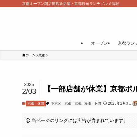
京都オープン閉店開店新店舗・京都観光ランチグルメ情報
オープン
京都ラン
ホーム
京都
2025
【一部店舗が休業】京都ポ
2/03
2025年2月3日
京都
休業
下京区
京都
京都ポルタ
休業
当ページのリンクには広告が含まれています。