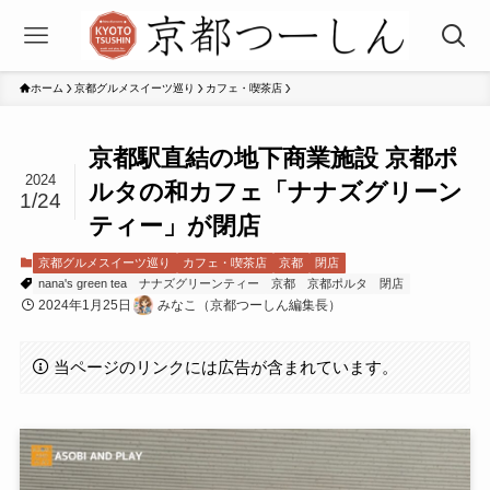
ホーム
京都グルメスイーツ巡り
カフェ・喫茶店
京都駅直結の地下商業施設 京都ポ
2024
ルタの和カフェ「ナナズグリーン
1/24
ティー」が閉店
京都グルメスイーツ巡り
カフェ・喫茶店
京都
閉店
nana's green tea
ナナズグリーンティー
京都
京都ポルタ
閉店
2024年1月25日
みなこ（京都つーしん編集長）
当ページのリンクには広告が含まれています。