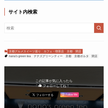
サイト内検索
京都グルメスイーツ巡り
カフェ・喫茶店
京都
閉店
nana's green tea
ナナズグリーンティー
京都
京都ポルタ
閉店
この記事が気に入ったら
フォローしてね！
Follow Me