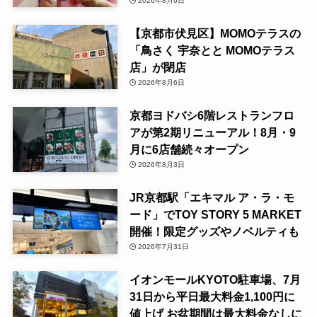
2026年8月6日
【京都市伏見区】MOMOテラスの
「鳥さく 宇奈とと MOMOテラス
店」が閉店
2026年8月6日
京都ヨドバシ6階レストランフロ
アが第2期リニューアル！8月・9
月に6店舗続々オープン
2026年8月3日
JR京都駅「エキマル ア・ラ・モ
ード」でTOY STORY 5 MARKET
開催！限定グッズやノベルティも
2026年7月31日
イオンモールKYOTO駐車場、7月
31日から平日最大料金1,100円に
値上げ お盆期間は最大料金なしに