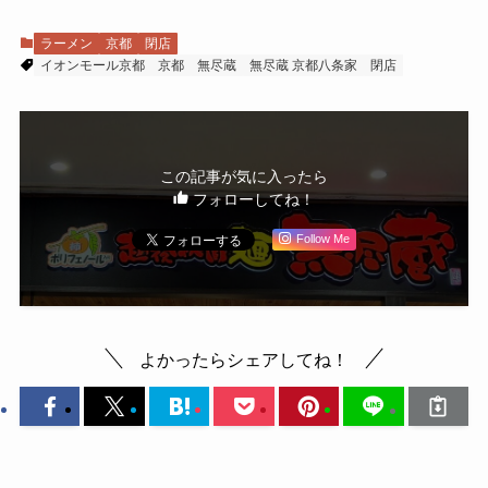
ラーメン
京都
閉店
イオンモール京都
京都
無尽蔵
無尽蔵 京都八条家
閉店
この記事が気に入ったら
フォローしてね！
Follow Me
よかったらシェアしてね！