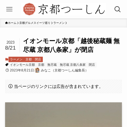
ホーム
京都グルメスイーツ巡り
ラーメン
イオンモール京都「越後秘蔵麺 無
2023
8/21
尽蔵 京都八条家」が閉店
ラーメン
京都
閉店
イオンモール京都
京都
無尽蔵
無尽蔵 京都八条家
閉店
2023年8月21日
みなこ（京都つーしん編集長）
当ページのリンクには広告が含まれています。