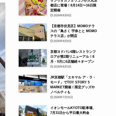
サンリオカフェワゴンが大丸京
都店に登場！8月14日〜16日限
定開催
2026年8月6日
【京都市伏見区】MOMOテラ
スの「鳥さく 宇奈とと MOMO
テラス店」が閉店
2026年8月6日
京都ヨドバシ6階レストランフ
ロアが第2期リニューアル！8
月・9月に6店舗続々オープン
2026年8月3日
JR京都駅「エキマル ア・ラ・
モード」でTOY STORY 5
MARKET開催！限定グッズや
ノベルティも
2026年7月31日
イオンモールKYOTO駐車場、
7月31日から平日最大料金