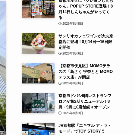
京都ポルタに「クレヨンしんち
ゃん」POPUP STORE登場！8
月14日しんちゃんがやってく
る
2026年8月8日
サンリオカフェワゴンが大丸京
都店に登場！8月14日〜16日限
定開催
2026年8月6日
【京都市伏見区】MOMOテラ
スの「鳥さく 宇奈とと MOMO
テラス店」が閉店
2026年8月6日
京都ヨドバシ6階レストランフ
ロアが第2期リニューアル！8
月・9月に6店舗続々オープン
2026年8月3日
JR京都駅「エキマル ア・ラ・
モード」でTOY STORY 5