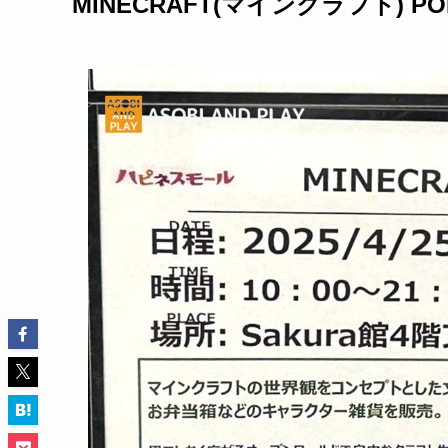
MINECRAFT(
マインクラフト
) P