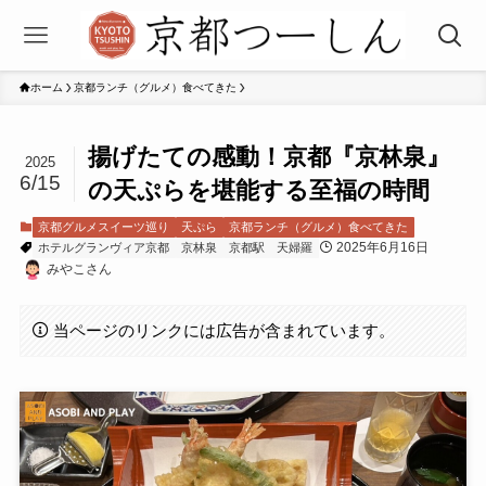
ホーム
京都ランチ（グルメ）食べてきた
揚げたての感動！京都『京林泉』
2025
6/15
の天ぷらを堪能する至福の時間
京都グルメスイーツ巡り
天ぷら
京都ランチ（グルメ）食べてきた
2025年6月16日
ホテルグランヴィア京都
京林泉
京都駅
天婦羅
みやこさん
当ページのリンクには広告が含まれています。