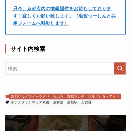
只今、京都府内の情報提供をお待ちしておりま
す！宜しくお願い致します。（滋賀つーしんと共
用フォームへ移動します）
サイト内検索
京都グルメスイーツ巡り
天ぷら
京都ランチ（グルメ）食べてきた
ホテルグランヴィア京都
京林泉
京都駅
天婦羅