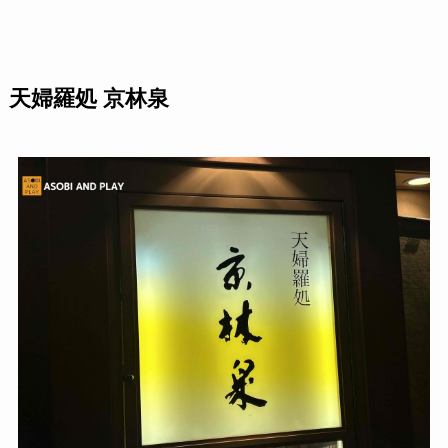
天婦羅処 京林泉