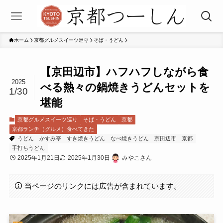
ホーム
京都グルメスイーツ巡り
そば・うどん
【京田辺市】ハフハフしながら食
2025
べる熱々の鍋焼きうどんセットを
1/30
堪能
京都グルメスイーツ巡り
そば・うどん
京都
京都ランチ（グルメ）食べてきた
うどん
かすみ亭
すき焼きうどん
なべ焼きうどん
京田辺市
京都
手打ちうどん
2025年1月21日
2025年1月30日
みやこさん
当ページのリンクには広告が含まれています。