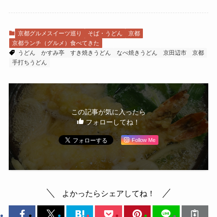
京都グルメスイーツ巡り
そば・うどん
京都
京都ランチ（グルメ）食べてきた
うどん
かすみ亭
すき焼きうどん
なべ焼きうどん
京田辺市
京都
手打ちうどん
この記事が気に入ったら
フォローしてね！
Follow Me
よかったらシェアしてね！