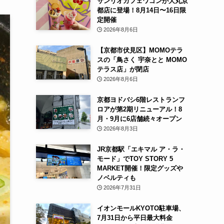
サンリオカフェワゴンが大丸京
都店に登場！8月14日〜16日限
定開催
2026年8月6日
【京都市伏見区】MOMOテラ
スの「鳥さく 宇奈とと MOMO
テラス店」が閉店
2026年8月6日
京都ヨドバシ6階レストランフ
ロアが第2期リニューアル！8
月・9月に6店舗続々オープン
2026年8月3日
JR京都駅「エキマル ア・ラ・
モード」でTOY STORY 5
MARKET開催！限定グッズや
ノベルティも
2026年7月31日
イオンモールKYOTO駐車場、
7月31日から平日最大料金