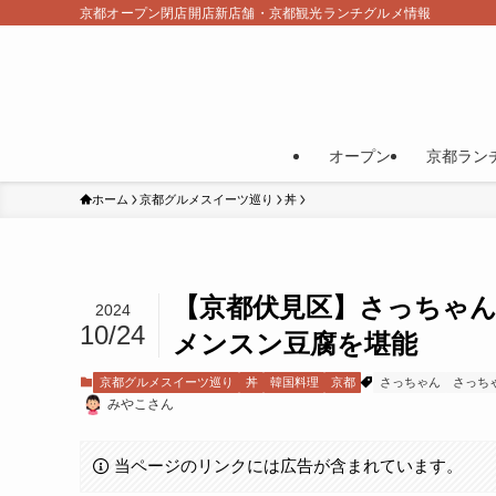
京都オープン閉店開店新店舗・京都観光ランチグルメ情報
オープン
京都ラン
ホーム
京都グルメスイーツ巡り
丼
【京都伏見区】さっちゃ
2024
10/24
メンスン豆腐を堪能
京都グルメスイーツ巡り
丼
韓国料理
京都
さっちゃん
さっち
みやこさん
当ページのリンクには広告が含まれています。