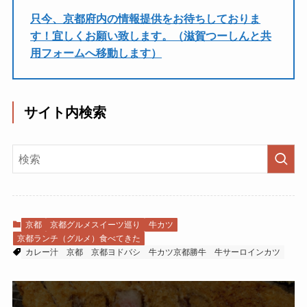
只今、京都府内の情報提供をお待ちしておりま
す！宜しくお願い致します。（滋賀つーしんと共
用フォームへ移動します）
サイト内検索
京都
京都グルメスイーツ巡り
牛カツ
京都ランチ（グルメ）食べてきた
カレー汁
京都
京都ヨドバシ
牛カツ京都勝牛
牛サーロインカツ