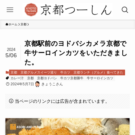
ホーム
京都
京都駅前のヨドバシカメラ京都で
2024
牛サーロインカツをいただきまし
5/06
た。
京都
京都グルメスイーツ巡り
牛カツ
京都ランチ（グルメ）食べてきた
カレー汁
京都
京都ヨドバシ
牛カツ京都勝牛
牛サーロインカツ
2024年5月7日
きょうこさん
当ページのリンクには広告が含まれています。