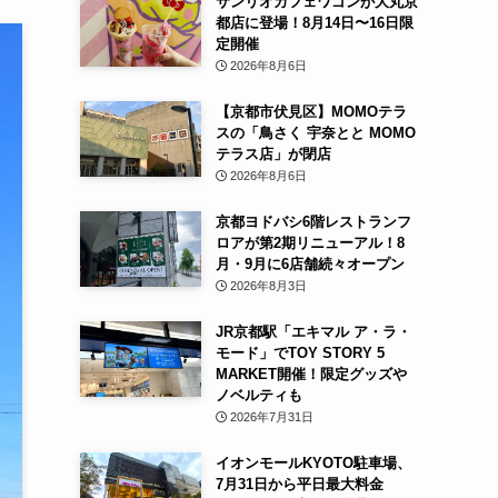
サンリオカフェワゴンが大丸京
都店に登場！8月14日〜16日限
定開催
2026年8月6日
【京都市伏見区】MOMOテラ
スの「鳥さく 宇奈とと MOMO
テラス店」が閉店
2026年8月6日
京都ヨドバシ6階レストランフ
ロアが第2期リニューアル！8
月・9月に6店舗続々オープン
2026年8月3日
JR京都駅「エキマル ア・ラ・
モード」でTOY STORY 5
MARKET開催！限定グッズや
ノベルティも
2026年7月31日
イオンモールKYOTO駐車場、
7月31日から平日最大料金