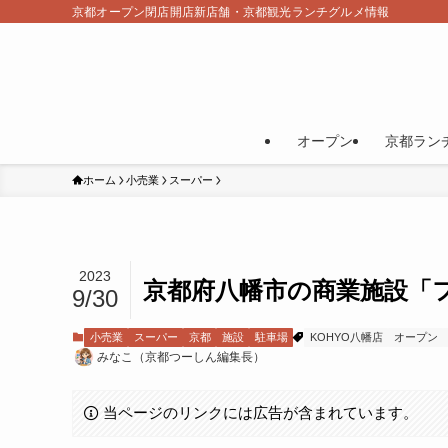
京都オープン閉店開店新店舗・京都観光ランチグルメ情報
オープン
京都ラン
ホーム
小売業
スーパー
2023
京都府八幡市の商業施設「
9/30
小売業
スーパー
京都
施設
駐車場
KOHYO八幡店
オープン
みなこ（京都つーしん編集長）
当ページのリンクには広告が含まれています。