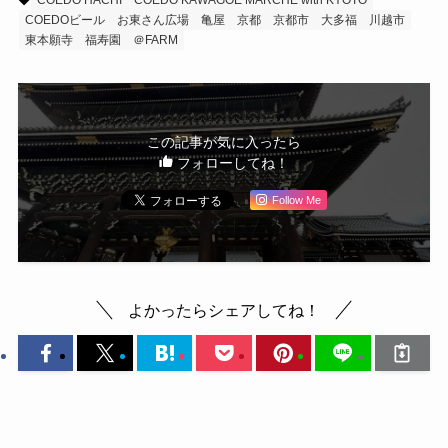
COEDO HACHI
COEDO KAWAGOE MARCHE with KYOTO
COEDOビール
お東さん広場
亀屋
京都
京都市
大多福
川越市
東本願寺
福寿園
＠FARM
この記事が気に入ったら
フォローしてね！
Follow Me
よかったらシェアしてね！