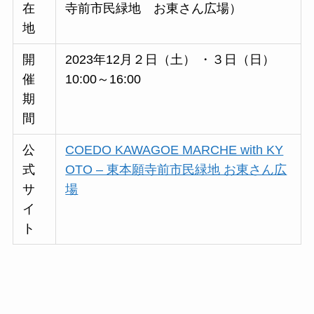
在
寺前市民緑地 お東さん広場）
地
開
2023年12月２日（土） ・３日（日）
催
10:00～16:00
期
間
公
COEDO KAWAGOE MARCHE with KY
式
OTO – 東本願寺前市民緑地 お東さん広
サ
場
イ
ト