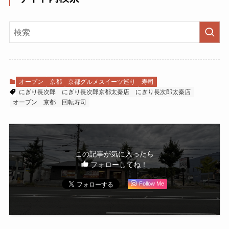
オープン
京都
京都グルメスイーツ巡り
寿司
にぎり長次郎
にぎり長次郎京都太秦店
にぎり長次郎太秦店
オープン
京都
回転寿司
この記事が気に入ったら
フォローしてね！
Follow Me