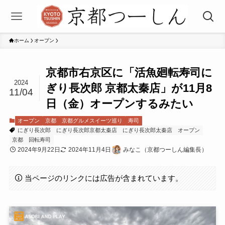
ホーム
オープン
京都市右京区に「活魚廻転寿司に
2024
ぎり長次郎 京都太秦店」が11月8
11/04
日（金）オープンするみたい
オープン
京都
京都グルメスイーツ巡り
寿司
にぎり長次郎
にぎり長次郎京都太秦店
にぎり長次郎太秦店
オープン
京都
回転寿司
2024年9月22日
2024年11月4日
みなこ（京都つーしん編集長）
当ページのリンクには広告が含まれています。