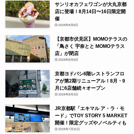
サンリオカフェワゴンが大丸京都
店に登場！8月14日〜16日限定開
催
2026年8月6日
【京都市伏見区】MOMOテラスの
「鳥さく 宇奈とと MOMOテラス
店」が閉店
2026年8月6日
京都ヨドバシ6階レストランフロ
アが第2期リニューアル！8月・9
月に6店舗続々オープン
2026年8月3日
JR京都駅「エキマル ア・ラ・モ
ード」でTOY STORY 5 MARKET
開催！限定グッズやノベルティも
2026年7月31日