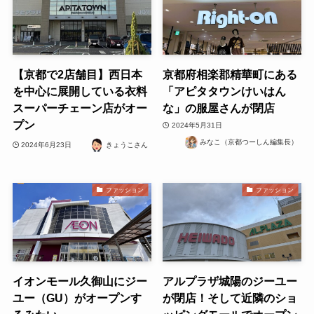
【京都で2店舗目】西日本
京都府相楽郡精華町にある
を中心に展開している衣料
「アピタタウンけいはん
スーパーチェーン店がオー
な」の服屋さんが閉店
プン
2024年5月31日
みなこ（京都つーしん編集長）
2024年6月23日
きょうこさん
ファッション
ファッション
イオンモール久御山にジー
アルプラザ城陽のジーユー
ユー（GU）がオープンす
が閉店！そして近隣のショ