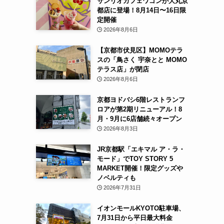
サンリオカフェワゴンが大丸京
都店に登場！8月14日〜16日限
定開催
2026年8月6日
【京都市伏見区】MOMOテラ
スの「鳥さく 宇奈とと MOMO
テラス店」が閉店
2026年8月6日
京都ヨドバシ6階レストランフ
ロアが第2期リニューアル！8
月・9月に6店舗続々オープン
2026年8月3日
JR京都駅「エキマル ア・ラ・
モード」でTOY STORY 5
MARKET開催！限定グッズや
ノベルティも
2026年7月31日
イオンモールKYOTO駐車場、
7月31日から平日最大料金