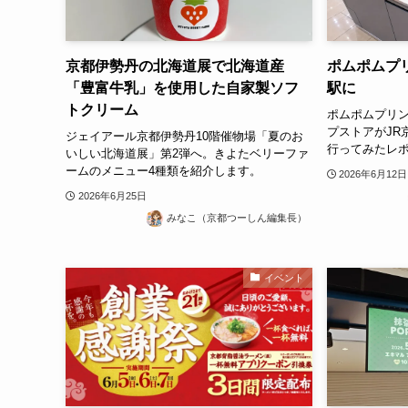
京都伊勢丹の北海道展で北海道産
ポムポムプ
「豊富牛乳」を使用した自家製ソフ
駅に
トクリーム
ポムポムプリン
プストアがJR
ジェイアール京都伊勢丹10階催物場「夏のお
行ってみたレ
いしい北海道展」第2弾へ。きよたベリーファ
ームのメニュー4種類を紹介します。
2026年6月12日
2026年6月25日
みなこ（京都つーしん編集長）
イベント