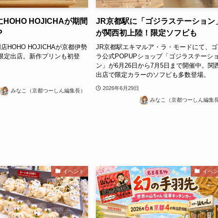
HOHO HOJICHAが期間
JR京都駅に「ゴジラステーション
P
が関西初上陸！限定ソフビも
HOHO HOJICHAが京都伊勢
JR京都駅エキマルア・ラ・モードにて、ゴ
1日限定出店。新作プリンも初登
ラ公式POPUPショップ「ゴジラステーシ
ン」が6月26日から7月5日まで開催中。関
出店で限定カラーのソフビも多数登場。
2026年6月29日
みなこ（京都つーしん編集長）
みなこ（京都つーしん編集
イベント
イベ