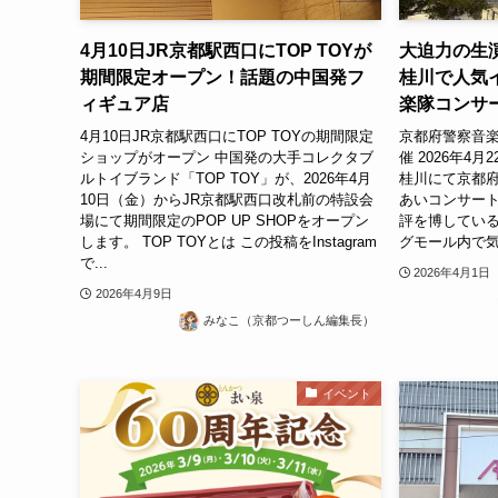
4月10日JR京都駅西口にTOP TOYが
大迫力の生
期間限定オープン！話題の中国発フ
桂川で人気
ィギュア店
楽隊コンサ
4月10日JR京都駅西口にTOP TOYの期間限定
京都府警察音楽
ショップがオープン 中国発の大手コレクタブ
催 2026年4
ルトイブランド「TOP TOY」が、2026年4月
桂川にて京都
10日（金）からJR京都駅西口改札前の特設会
あいコンサー
場にて期間限定のPOP UP SHOPをオープン
評を博してい
します。 TOP TOYとは この投稿をInstagram
グモール内で気
で...
2026年4月1日
2026年4月9日
みなこ（京都つーしん編集長）
イベント