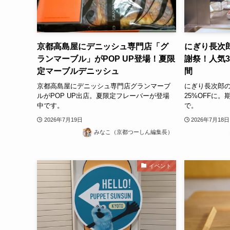
京都高島屋にデニッシュ専門店「グ
にぎり長次郎
ランマーブル」がPOP UP登場！夏限
謝祭！人気3
定マーブルデニッシュ
間
京都高島屋にデニッシュ専門店グランマーブ
にぎり長次郎の
ルがPOP UP出店。夏限定フレーバーが登場
25%OFFに。
中です。
で。
2026年7月19日
2026年7月18日
みなこ（京都つーしん編集長）
イベント