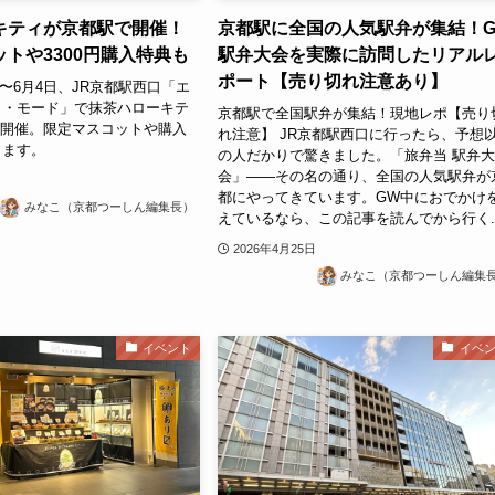
キティが京都駅で開催！
京都駅に全国の人気駅弁が集結！
トや3300円購入特典も
駅弁大会を実際に訪問したリアル
ポート【売り切れ注意あり】
5日〜6月4日、JR京都駅西口「エ
ラ・モード」で抹茶ハローキテ
京都駅で全国駅弁が集結！現地レポ【売り
Pが開催。限定マスコットや購入
れ注意】 JR京都駅西口に行ったら、予想
ります。
の人だかりで驚きました。「旅弁当 駅弁
会」——その名の通り、全国の人気駅弁が
都にやってきています。GW中におでかけ
みなこ（京都つーしん編集長）
えているなら、この記事を読んでから行く..
2026年4月25日
みなこ（京都つーしん編集
イベント
イベ