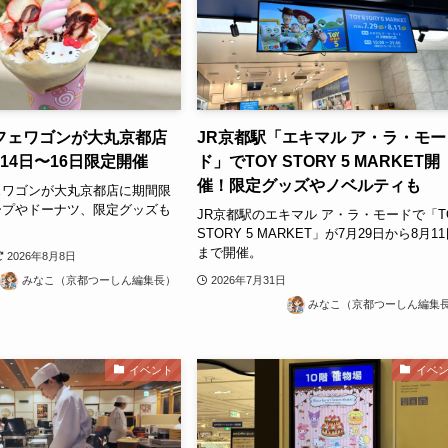
フェワゴンが大丸京都店
JR京都駅「エキマル ア・ラ・モー
14日〜16日限定開催
ド」でTOY STORY 5 MARKET開
催！限定グッズやノベルティも
ェワゴンが大丸京都店に期間限
ープやドーナツ、限定グッズも
JR京都駅のエキマル ア・ラ・モードで「T
。
STORY 5 MARKET」が7月29日から8月1
まで開催。
2026年8月8日
2026年7月31日
みなこ（京都つーしん編集長）
みなこ（京都つーしん編集
イベント
イベ