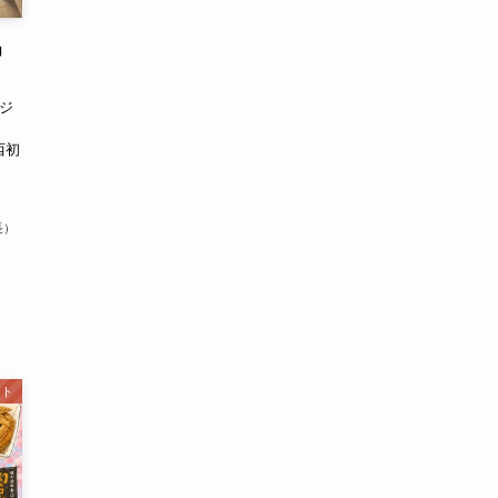
」
ジ
ョ
西初
長）
ント