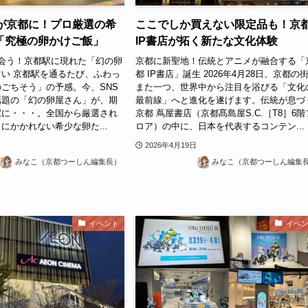
地が京都に！プロ厳選の希
ここでしか買えない限定品も！京
「究極の卵かけご飯」
IP書店が拓く新たな文化体験
会う！京都駅に現れた「幻の卵
京都に新聖地！伝統とアニメが融合する「
い 京都駅を通るたび、ふわっ
都 IP書店」誕生 2026年4月28日、京都の
ごちそう」の予感。今、SNS
また一つ、世界中から注目を浴びる「文化
話題の「幻の卵屋さん」が、期
最前線」へと進化を遂げます。伝統が息づ
駅に・・・。全国から厳選され
京都 蔦屋書店（京都髙島屋S.C.［T8］6階
にかかれない希少な卵た...
ロア）の中に、日本を代表するコンテン...
2026年4月19日
みなこ（京都つーしん編集長）
みなこ（京都つーしん編集
イベント
イベ