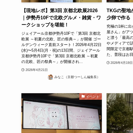
【現地レポ】第3回 京都北欧展2026
TKGの聖
｜伊勢丹10Fで北欧グルメ・雑貨・ワ
少卵で作る
ークショップを堪能！
究極の1杯に出
屋さん」がアツ
ジェイアール京都伊勢丹10Fで「第3回 京都北
と漂う「最高の
欧展 ～初夏の北欧、匠の祭典～」が開催 ゴー
やメディアで
ルデンウィーク直前スタート！2026年4月22日
間限定で京都
(水)〜5月4日(月・祝)の13日間、ジェイアール
た、普段はお目
京都伊勢丹10Fで「第3回 京都北欧展 ～初夏
の北欧、匠の祭典～」が開催され...
2026年4月19日
2026年4月21日
みなこ（京都つーしん編集長）
イベント