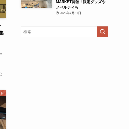
MARKET開催！限定グッズや
ノベルティも
2026年7月31日
オ
集
ョ
。
長）
ント