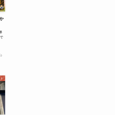
か
界
所で
長）
ント