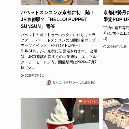
パペットスンスンが京都に初上陸！
京都伊勢丹に
JR京都駅で「HELLO! PUPPET
限定POP-U
SUNSUN」開催
宇治の焙茶専門店
丹に7/8〜2
パペットの国〈トゥーホック〉に住むキャラ
場。
クター、パペットスンスンの期間限定ポップ
アップイベント「HELLO! PUPPET
2026年7月1日
SUNSUN」が、京都に初開催されます。 会場
は、JR京都駅西口すぐの商業施設「エキマル
ア・ラ・モード」内。開催期間は2026年7月7
日（火...
2026年7月7日
みなこ（京都つーしん編集長）
イベント