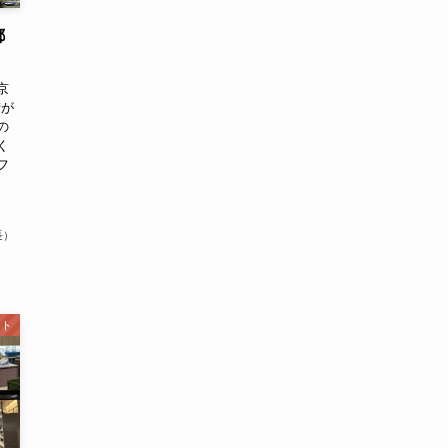
都
京
街が
の
く
フ
長）
ント