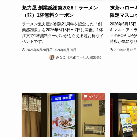
魁力屋 創業感謝祭2026！ラーメン
抹茶ハロー
（並）1杯無料クーポン
限定マスコッ
ラーメン魁力屋が創業21周年を記念した「創
2026年5月1
業感謝祭」を2026年6月5日〜7日に開催。1杯
キマル・ア・
注文で1杯無料クーポンがもらえる超お得なイ
ィのPOP-U
ベントです。
特典が気にな
2026年5月28日
2026年5月29日
2026年5月15日
みなこ（京都つーしん編集長）
イベント