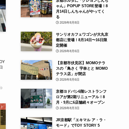
京都ポルタに「クレヨンしんち
ゃん」POPUP STORE登場！8
月14日しんちゃんがやってく
る
2026年8月8日
サンリオカフェワゴンが大丸京
都店に登場！8月14日〜16日限
定開催
2026年8月6日
OY
【京都市伏見区】MOMOテラ
1日
スの「鳥さく 宇奈とと MOMO
テラス店」が閉店
2026年8月6日
長）
京都ヨドバシ6階レストランフ
ロアが第2期リニューアル！8
月・9月に6店舗続々オープン
ント
2026年8月3日
JR京都駅「エキマル ア・ラ・
モード」でTOY STORY 5