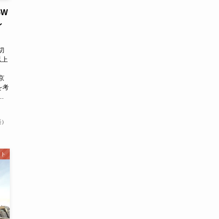
GW
レ
切
以上
大
京
を考
.
長）
ント