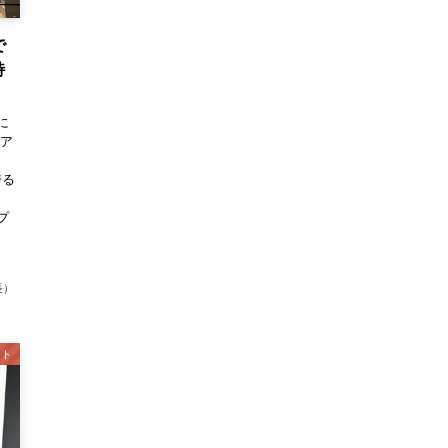
で
特
に
イア
誇る
プ
長）
ント