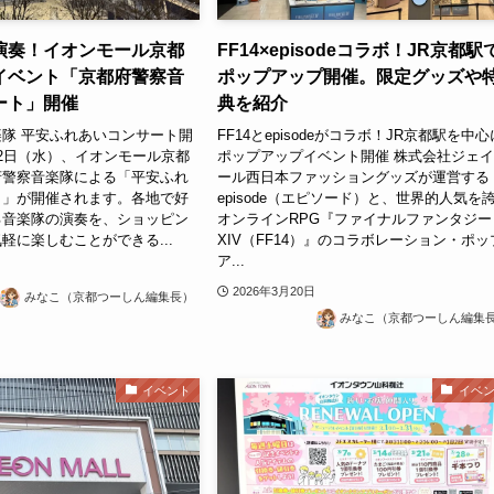
演奏！イオンモール京都
FF14×episodeコラボ！JR京都駅
イベント「京都府警察音
ポップアップ開催。限定グッズや
ート」開催
典を紹介
隊 平安ふれあいコンサート開
FF14とepisodeがコラボ！JR京都駅を中心
月22日（水）、イオンモール京都
ポップアップイベント開催 株式会社ジェ
府警察音楽隊による「平安ふれ
ール西日本ファッショングッズが運営する
ト」が開催されます。各地で好
episode（エピソード）と、世界的人気を
る音楽隊の演奏を、ショッピン
オンラインRPG『ファイナルファンタジー
軽に楽しむことができる...
XIV（FF14）』のコラボレーション・ポッ
ア...
2026年3月20日
みなこ（京都つーしん編集長）
みなこ（京都つーしん編集
イベント
イベ