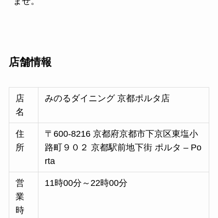
ませ。
店舗情報
店
みのるダイニング 京都ポルタ店
名
住
〒600-8216 京都府京都市下京区東塩小
所
路町９０２ 京都駅前地下街 ポルタ – Po
rta
営
11時00分～22時00分
業
時