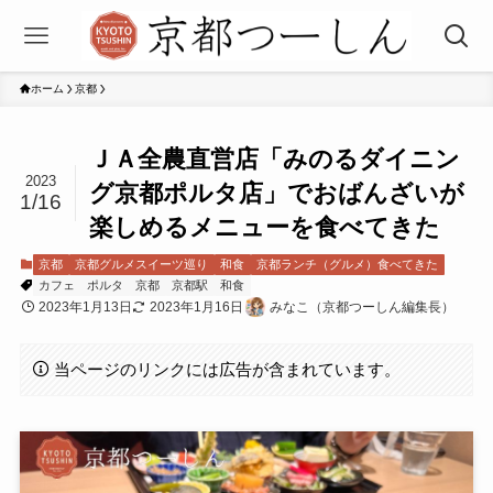
ホーム
京都
ＪＡ全農直営店「みのるダイニン
2023
グ京都ポルタ店」でおばんざいが
1/16
楽しめるメニューを食べてきた
京都
京都グルメスイーツ巡り
和食
京都ランチ（グルメ）食べてきた
カフェ
ポルタ
京都
京都駅
和食
2023年1月13日
2023年1月16日
みなこ（京都つーしん編集長）
当ページのリンクには広告が含まれています。