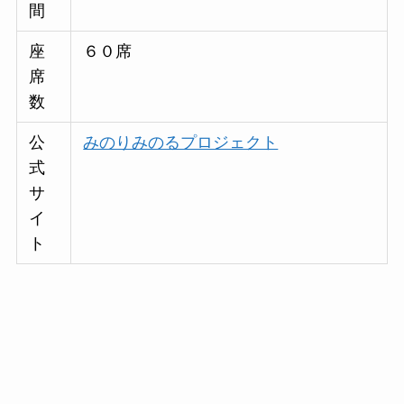
間
座
６０席
席
数
公
みのりみのるプロジェクト
式
サ
イ
ト