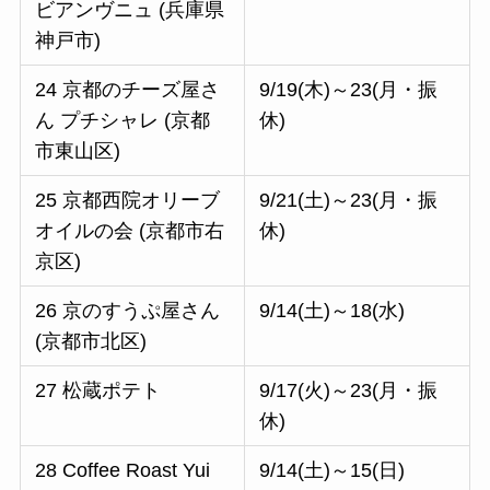
ビアンヴニュ (兵庫県
神戸市)
24 京都のチーズ屋さ
9/19(木)～23(月・振
ん プチシャレ (京都
休)
市東山区)
25 京都西院オリーブ
9/21(土)～23(月・振
オイルの会 (京都市右
休)
京区)
26 京のすうぷ屋さん
9/14(土)～18(水)
(京都市北区)
27 松蔵ポテト
9/17(火)～23(月・振
休)
28 Coffee Roast Yui
9/14(土)～15(日)