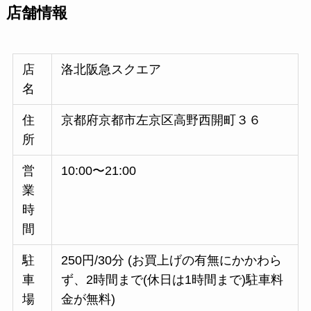
店舗情報
店
洛北阪急スクエア
名
住
京都府京都市左京区高野西開町３６
所
営
10:00〜21:00
業
時
間
駐
250円/30分 (お買上げの有無にかかわら
車
ず、2時間まで(休日は1時間まで)駐車料
場
金が無料)