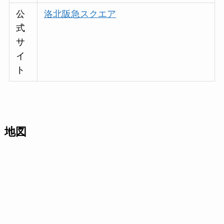
公
洛北阪急スクエア
式
サ
イ
ト
地図