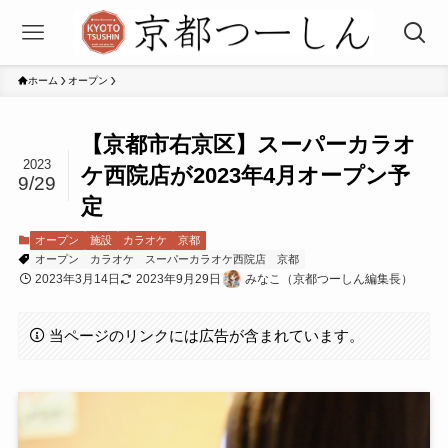
ホーム
オープン
【京都市右京区】スーパーカラオ
2023
ケ西院店が2023年4月オープン予
9/29
定
オープン
施設
カラオケ
京都
オープン
カラオケ
スーパーカラオケ西院店
京都
2023年3月14日
2023年9月29日
みなこ（京都つーしん編集長）
当ページのリンクには広告が含まれています。